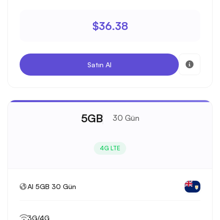
$36.38
Satın Al
5GB
30 Gün
4G LTE
AI 5GB 30 Gün
3G/4G