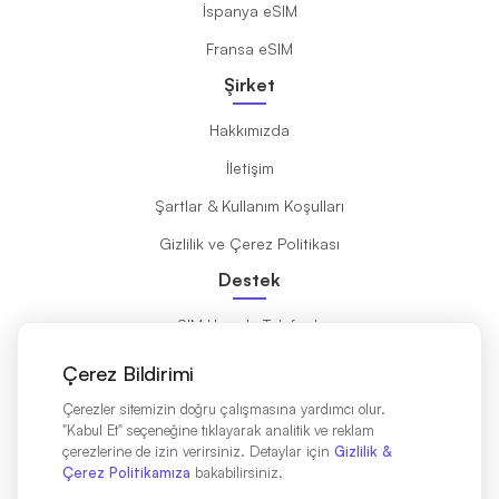
İspanya eSIM
Fransa eSIM
Şirket
Hakkımızda
İletişim
Şartlar & Kullanım Koşulları
Gizlilik ve Çerez Politikası
Destek
eSIM Uyumlu Telefonlar
eSIM Nedir?
Çerez Bildirimi
Kurulum Kılavuzu
Çerezler sitemizin doğru çalışmasına yardımcı olur.
"Kabul Et" seçeneğine tıklayarak analitik ve reklam
Destinasyonlar
çerezlerine de izin verirsiniz. Detaylar için
Gizlilik &
Çerez Politikamıza
bakabilirsiniz.
Affiliates Partners