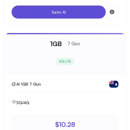
Satın Al
1GB
7 Gün
4G LTE
AI 1GB 7 Gün
3G/4G
$10.28