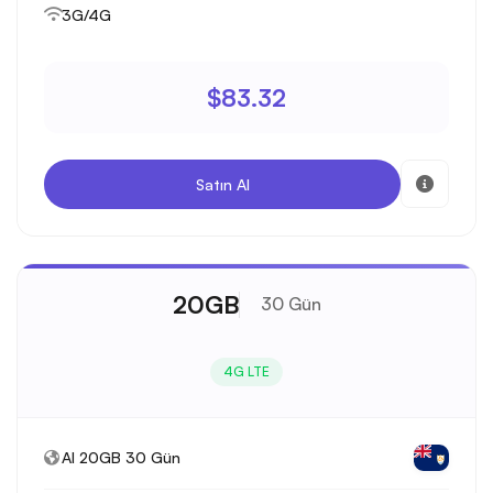
3G/4G
$83.32
Satın Al
20GB
30 Gün
4G LTE
AI 20GB 30 Gün