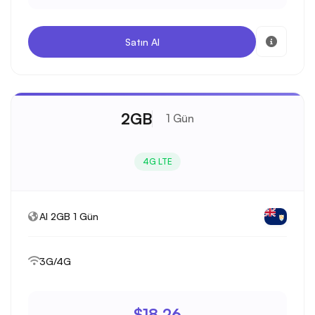
Satın Al
2GB
1 Gün
4G LTE
AI 2GB 1 Gün
3G/4G
$18.26