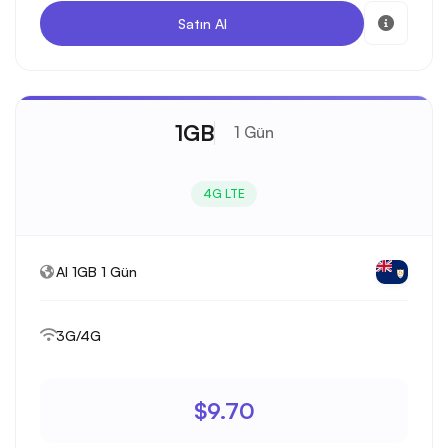
Satın Al
1GB
1 Gün
4G LTE
AI 1GB 1 Gün
3G/4G
$9.70