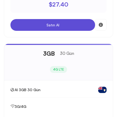
$27.40
Satın Al
3GB
30 Gün
4G LTE
AI 3GB 30 Gün
3G/4G