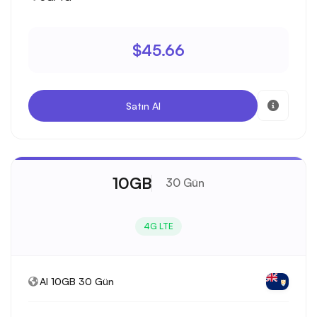
$45.66
Satın Al
10GB
30 Gün
4G LTE
AI 10GB 30 Gün