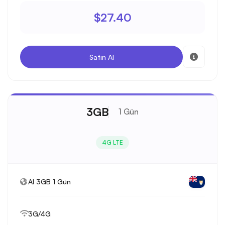
$27.40
Satın Al
3GB
1 Gün
4G LTE
AI 3GB 1 Gün
3G/4G