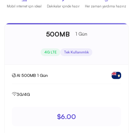
Mobil internet için ideal
Dakikalar içinde hazır
Her zaman yardıma hazırız
500MB
1 Gün
4G LTE
Tek Kullanımlık
AI 500MB 1 Gün
3G/4G
$6.00