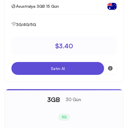
Avustralya 3GB 15 Gün
3G/4G/5G
$3.40
Satın Al
3GB
30 Gün
5G