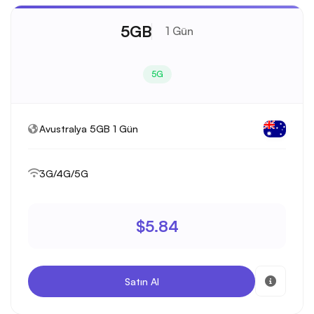
5GB
1 Gün
5G
Avustralya 5GB 1 Gün
3G/4G/5G
$5.84
Satın Al