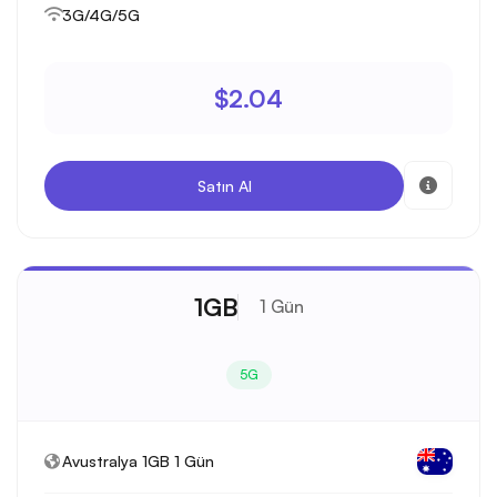
3G/4G/5G
$2.04
Satın Al
1GB
1 Gün
5G
Avustralya 1GB 1 Gün