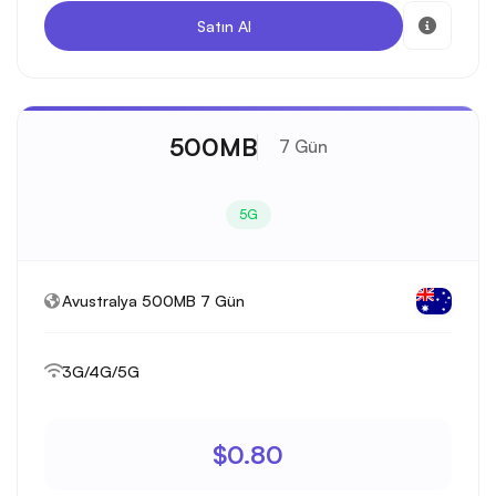
Satın Al
500MB
7 Gün
5G
Avustralya 500MB 7 Gün
3G/4G/5G
$0.80