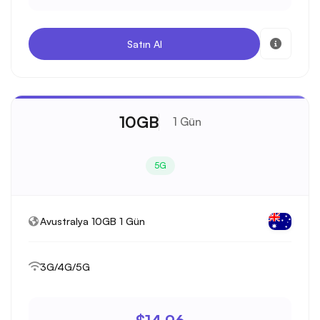
Satın Al
10GB
1 Gün
5G
Avustralya 10GB 1 Gün
3G/4G/5G