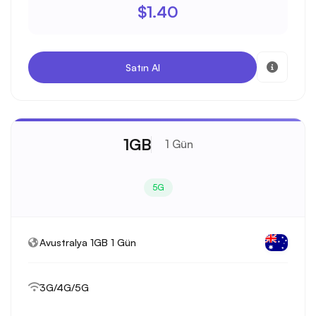
$1.40
Satın Al
1GB
1 Gün
5G
Avustralya 1GB 1 Gün
3G/4G/5G