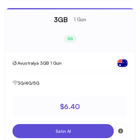
3GB
1 Gün
5G
Avustralya 3GB 1 Gün
3G/4G/5G
$6.40
Satın Al