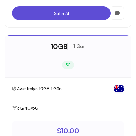
Satın Al
10GB
1 Gün
5G
Avustralya 10GB 1 Gün
3G/4G/5G
$10.00