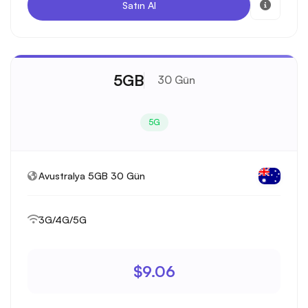
Satın Al
5GB
30 Gün
5G
Avustralya 5GB 30 Gün
3G/4G/5G
$9.06