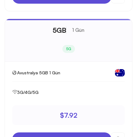
5GB
1 Gün
5G
Avustralya 5GB 1 Gün
3G/4G/5G
$7.92