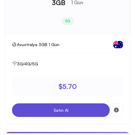
3GB
1 Gün
5G
Avustralya 3GB 1 Gün
3G/4G/5G
$5.70
Satın Al