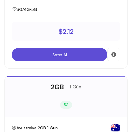
3G/4G/5G
$2.12
Satın Al
2GB
1 Gün
5G
Avustralya 2GB 1 Gün