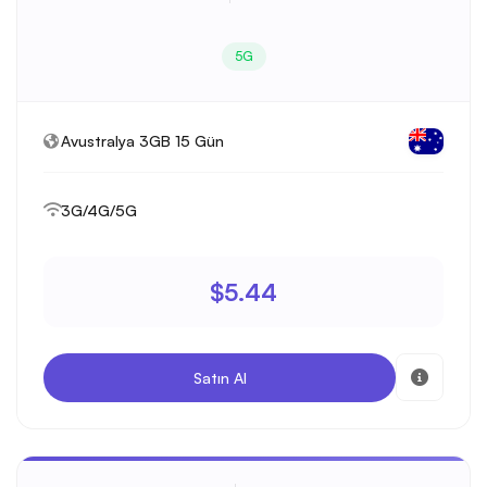
5G
Avustralya 3GB 15 Gün
3G/4G/5G
$5.44
Satın Al