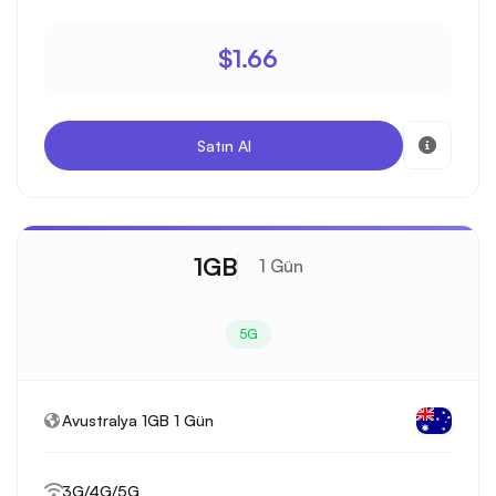
$1.66
Satın Al
1GB
1 Gün
5G
Avustralya 1GB 1 Gün
3G/4G/5G