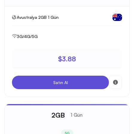
Avustralya 2GB 1 Gün
3G/4G/5G
$3.88
Satın Al
2GB
1 Gün
5G