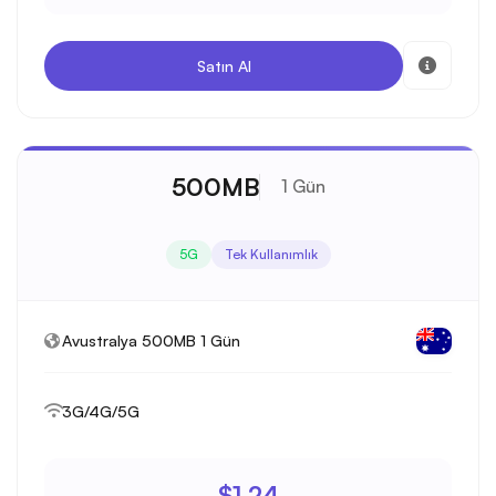
Satın Al
500MB
1 Gün
5G
Tek Kullanımlık
Avustralya 500MB 1 Gün
3G/4G/5G
$1.24