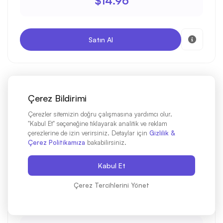
$14.96
Satın Al
20GB
30 Gün
Çerez Bildirimi
Çerezler sitemizin doğru çalışmasına yardımcı olur.
"Kabul Et" seçeneğine tıklayarak analitik ve reklam
5G
çerezlerine de izin verirsiniz. Detaylar için
Gizlilik &
Çerez Politikamıza
bakabilirsiniz.
Avustralya 20GB 30 Gün
Kabul Et
Çerez Tercihlerini Yönet
3G/4G/5G