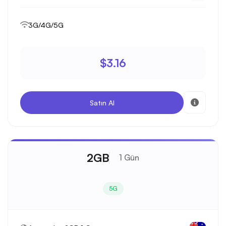
3G/4G/5G
$3.16
Satın Al
2GB
1 Gün
5G