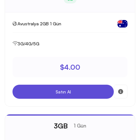
Avustralya 2GB 1 Gün
3G/4G/5G
$4.00
Satın Al
3GB
1 Gün