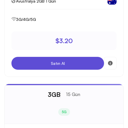
Avustralya 2GB 1 Gün
3G/4G/5G
$3.20
Satın Al
3GB
15 Gün
5G