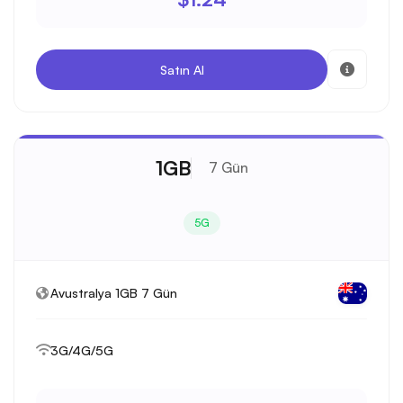
Satın Al
1GB
7 Gün
5G
Avustralya 1GB 7 Gün
3G/4G/5G