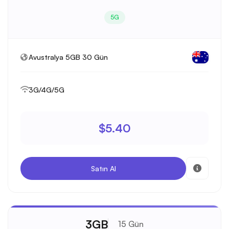
5G
Avustralya 5GB 30 Gün
3G/4G/5G
$5.40
Satın Al
3GB
15 Gün