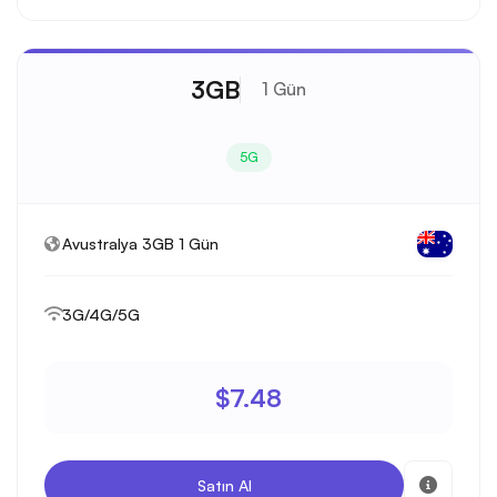
3GB
1 Gün
5G
Avustralya 3GB 1 Gün
3G/4G/5G
$7.48
Satın Al