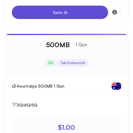
Satın Al
500MB
1 Gün
5G
Tek Kullanımlık
Avustralya 500MB 1 Gün
3G/4G/5G
$1.00