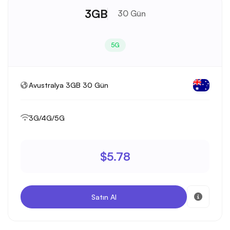
3GB
30 Gün
5G
Avustralya 3GB 30 Gün
3G/4G/5G
$5.78
Satın Al