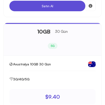
Satın Al
10GB
30 Gün
5G
Avustralya 10GB 30 Gün
3G/4G/5G
$9.40