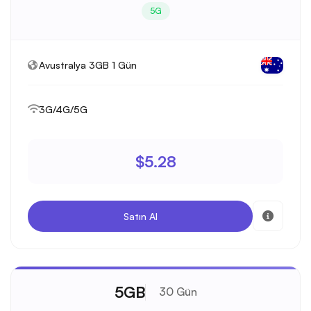
5G
Avustralya 3GB 1 Gün
3G/4G/5G
$5.28
Satın Al
5GB
30 Gün