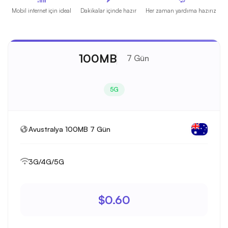
Mobil internet için ideal
Dakikalar içinde hazır
Her zaman yardıma hazırız
100MB
7 Gün
5G
Avustralya 100MB 7 Gün
3G/4G/5G
$0.60