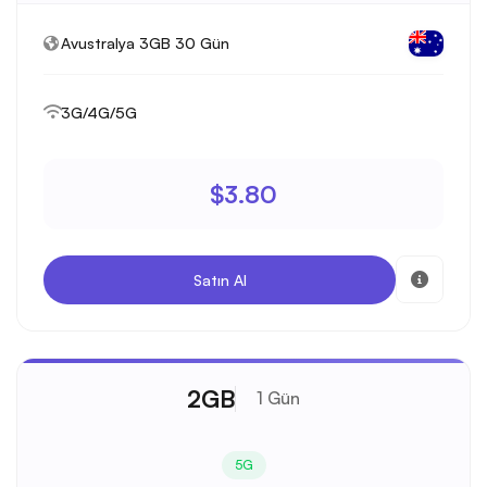
Avustralya 3GB 30 Gün
3G/4G/5G
$3.80
Satın Al
2GB
1 Gün
5G