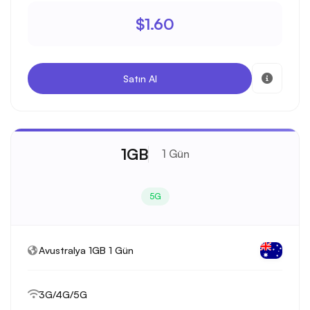
$1.60
Satın Al
1GB
1 Gün
5G
Avustralya 1GB 1 Gün
3G/4G/5G