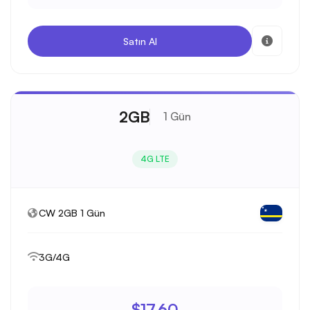
Satın Al
2GB
1 Gün
4G LTE
CW 2GB 1 Gün
3G/4G
$17.60