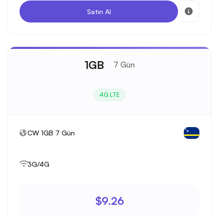
Satın Al
1GB
7 Gün
4G LTE
CW 1GB 7 Gün
3G/4G
$9.26