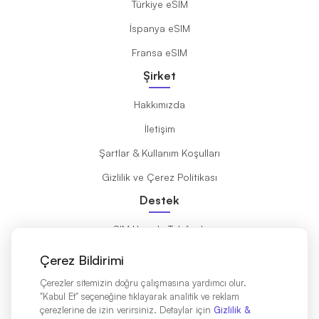
Türkiye eSIM
İspanya eSIM
Fransa eSIM
Şirket
Hakkımızda
İletişim
Şartlar & Kullanım Koşulları
Gizlilik ve Çerez Politikası
Destek
eSIM Uyumlu Telefonlar
eSIM Nedir?
Çerez Bildirimi
Kurulum Kılavuzu
Çerezler sitemizin doğru çalışmasına yardımcı olur.
"Kabul Et" seçeneğine tıklayarak analitik ve reklam
Destinasyonlar
çerezlerine de izin verirsiniz. Detaylar için
Gizlilik &