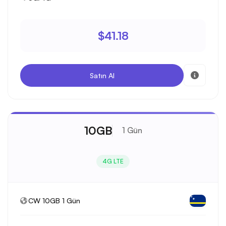
$41.18
Satın Al
10GB
1 Gün
4G LTE
CW 10GB 1 Gün