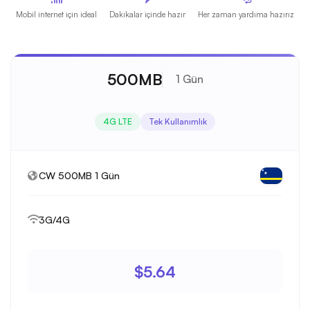
Mobil internet için ideal
Dakikalar içinde hazır
Her zaman yardıma hazırız
500MB
1 Gün
4G LTE
Tek Kullanımlık
CW 500MB 1 Gün
3G/4G
$5.64