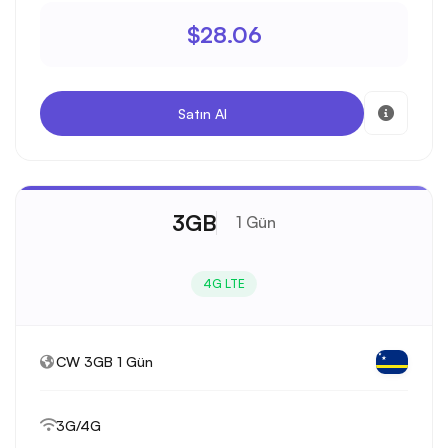
$28.06
Satın Al
3GB
1 Gün
4G LTE
CW 3GB 1 Gün
3G/4G