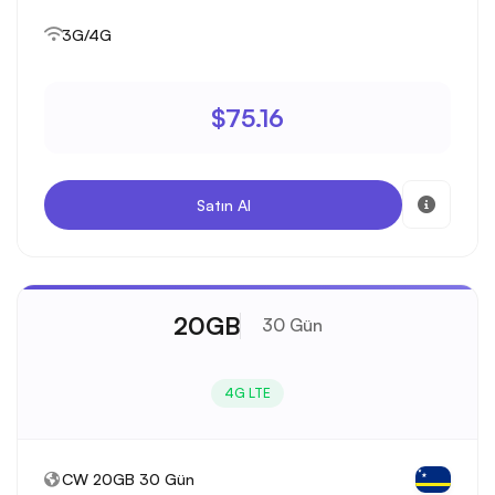
3G/4G
$75.16
Satın Al
20GB
30 Gün
4G LTE
CW 20GB 30 Gün