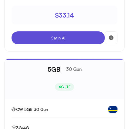
$33.14
Satın Al
5GB
30 Gün
4G LTE
CW 5GB 30 Gün
3G/4G