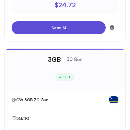
$24.72
Satın Al
3GB
30 Gün
4G LTE
CW 3GB 30 Gün
3G/4G