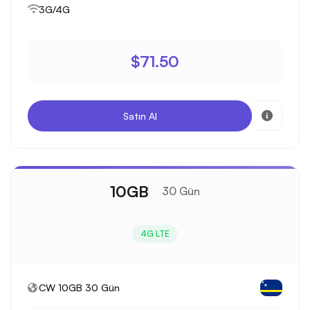
3G/4G
$71.50
Satın Al
10GB
30 Gün
4G LTE
CW 10GB 30 Gün