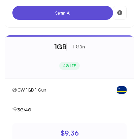
Satın Al
1GB
1 Gün
4G LTE
CW 1GB 1 Gün
3G/4G
$9.36