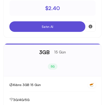
$2.40
Satın Al
3GB
15 Gün
5G
Kıbrıs 3GB 15 Gün
3G/4G/5G