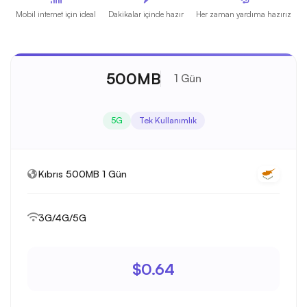
Mobil internet için ideal
Dakikalar içinde hazır
Her zaman yardıma hazırız
500MB
1 Gün
5G
Tek Kullanımlık
Kıbrıs 500MB 1 Gün
3G/4G/5G
$0.64