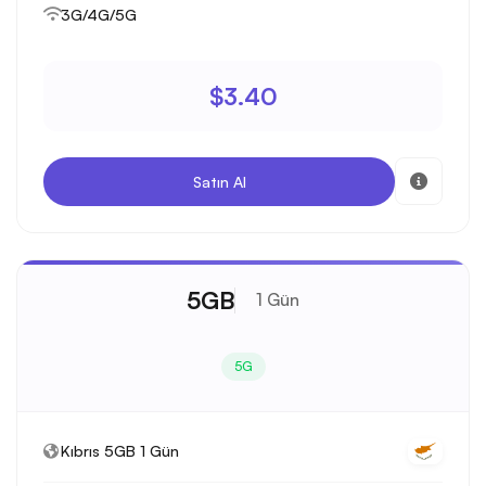
3G/4G/5G
$3.40
Satın Al
5GB
1 Gün
5G
Kıbrıs 5GB 1 Gün