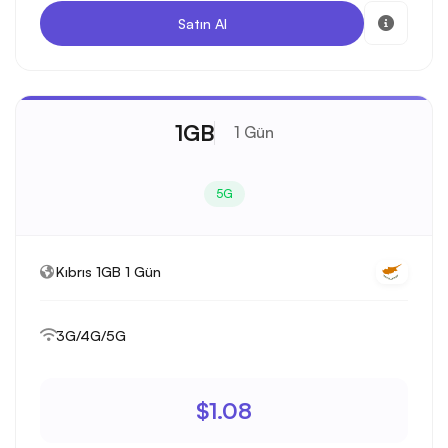
Satın Al
1GB
1 Gün
5G
Kıbrıs 1GB 1 Gün
3G/4G/5G
$1.08