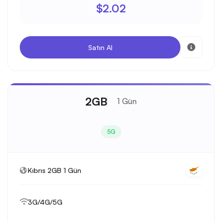
$2.02
Satın Al
2GB
1 Gün
5G
Kıbrıs 2GB 1 Gün
3G/4G/5G