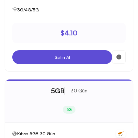
3G/4G/5G
$4.10
Satın Al
5GB
30 Gün
5G
Kıbrıs 5GB 30 Gün