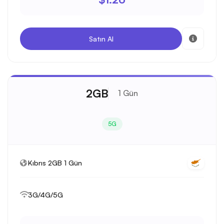
Satın Al
2GB
1 Gün
5G
Kıbrıs 2GB 1 Gün
3G/4G/5G