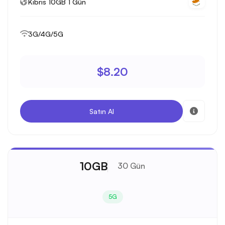
Kıbrıs 10GB 1 Gün
3G/4G/5G
$8.20
Satın Al
10GB
30 Gün
5G