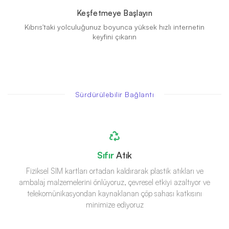
Keşfetmeye Başlayın
Kıbrıs'taki yolculuğunuz boyunca yüksek hızlı internetin
keyfini çıkarın
Sürdürülebilir Bağlantı
Sıfır
Atık
Fiziksel SIM kartları ortadan kaldırarak plastik atıkları ve
ambalaj malzemelerini önlüyoruz, çevresel etkiyi azaltıyor ve
telekomünikasyondan kaynaklanan çöp sahası katkısını
minimize ediyoruz