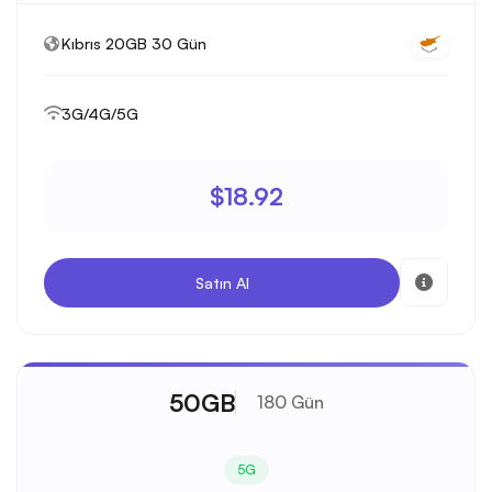
Kıbrıs 20GB 30 Gün
3G/4G/5G
$18.92
Satın Al
50GB
180 Gün
5G