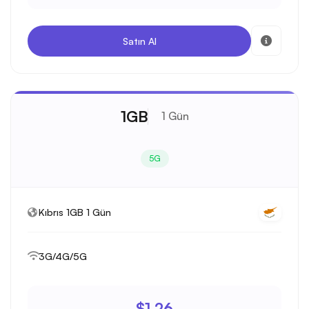
Satın Al
1GB
1 Gün
5G
Kıbrıs 1GB 1 Gün
3G/4G/5G
$1.26