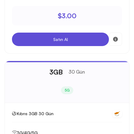
$3.00
Satın Al
3GB
30 Gün
5G
Kıbrıs 3GB 30 Gün
3G/4G/5G