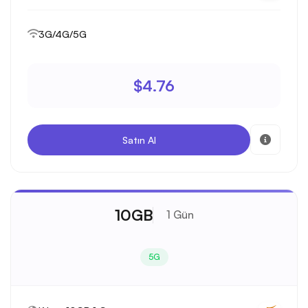
3G/4G/5G
$4.76
Satın Al
10GB
1 Gün
5G