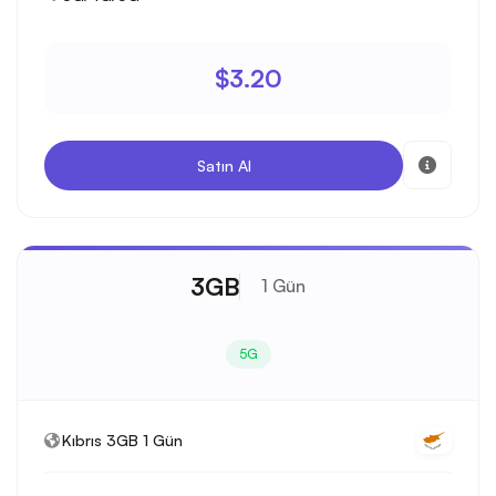
$3.20
Satın Al
3GB
1 Gün
5G
Kıbrıs 3GB 1 Gün