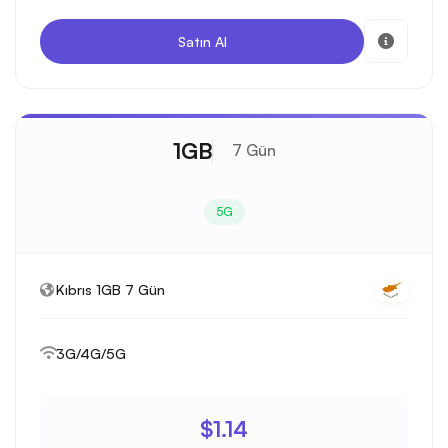
Satın Al
1GB
7 Gün
5G
Kıbrıs 1GB 7 Gün
3G/4G/5G
$1.14