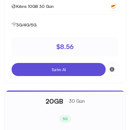
Kıbrıs 10GB 30 Gün
3G/4G/5G
$8.56
Satın Al
20GB
30 Gün
5G