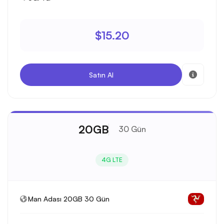
$15.20
Satın Al
20GB
30 Gün
4G LTE
Man Adası 20GB 30 Gün