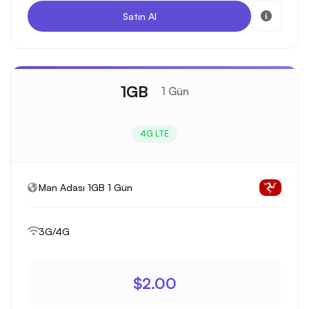
Satın Al
1GB
1 Gün
4G LTE
Man Adası 1GB 1 Gün
3G/4G
$2.00