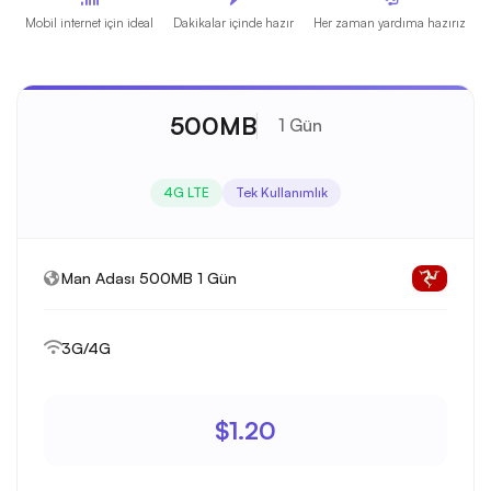
Mobil internet için ideal
Dakikalar içinde hazır
Her zaman yardıma hazırız
500MB
1 Gün
4G LTE
Tek Kullanımlık
Man Adası 500MB 1 Gün
3G/4G
$1.20