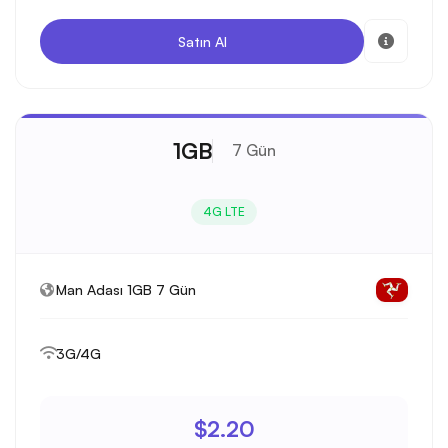
Satın Al
1GB
7 Gün
4G LTE
Man Adası 1GB 7 Gün
3G/4G
$2.20