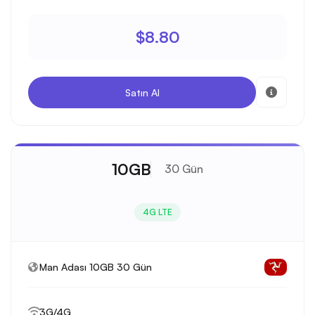
$8.80
Satın Al
10GB
30 Gün
4G LTE
Man Adası 10GB 30 Gün
3G/4G