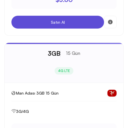
Satın Al
3GB
15 Gün
4G LTE
Man Adası 3GB 15 Gün
3G/4G