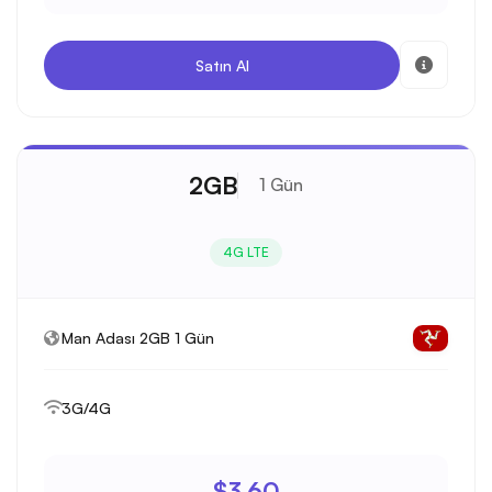
Satın Al
2GB
1 Gün
4G LTE
Man Adası 2GB 1 Gün
3G/4G
$3.60