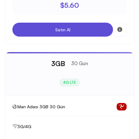
$5.60
Satın Al
3GB
30 Gün
4G LTE
Man Adası 3GB 30 Gün
3G/4G