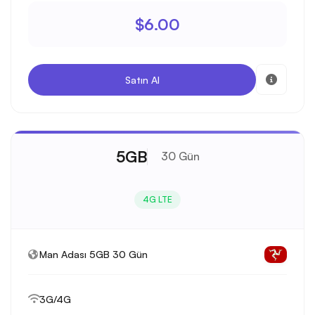
$6.00
Satın Al
5GB
30 Gün
4G LTE
Man Adası 5GB 30 Gün
3G/4G