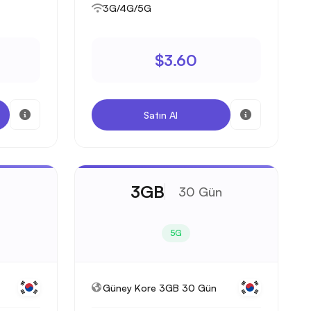
3G/4G/5G
$3.60
Satın Al
3GB
30 Gün
5G
Güney Kore 3GB 30 Gün