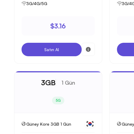
3G/4G/5G
3G/4
$3.16
Satın Al
3GB
1 Gün
5G
Güney Kore 3GB 1 Gün
Güney