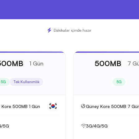
Dakikalar içinde hazır
500MB
500MB
1 Gün
7 G
5G
Tek Kullanımlık
5G
 Kore 500MB 1 Gün
Güney Kore 500MB 7 Gü
G/5G
3G/4G/5G