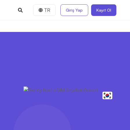
TR
Giriş Yap
Kayıt Ol