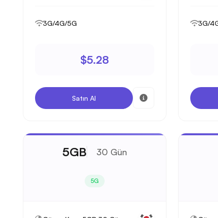
3G/4G/5G
3G/4
$5.28
Satın Al
5GB
30 Gün
5G