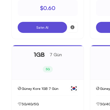
$0.60
Satın Al
1GB
7 Gün
5G
Güney Kore 1GB 7 Gün
Güney
3G/4G/5G
3G/4