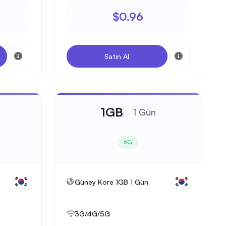
$0.96
Satın Al
1GB
1 Gün
5G
Güney Kore 1GB 1 Gün
3G/4G/5G