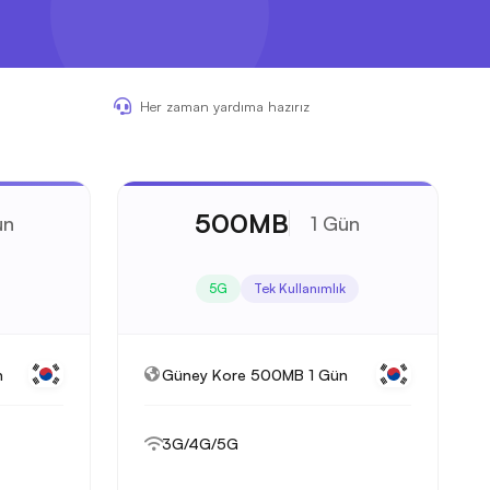
Her zaman yardıma hazırız
500MB
ün
1 Gün
5G
Tek Kullanımlık
n
Güney Kore 500MB 1 Gün
3G/4G/5G