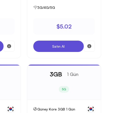
3G/4G/5G
$5.02
Satın Al
3GB
1 Gün
5G
Güney Kore 3GB 1 Gün