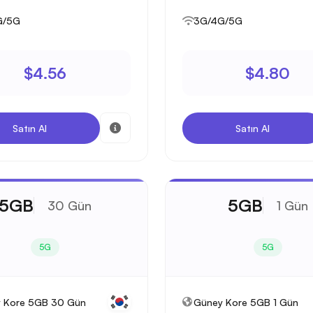
G/5G
3G/4G/5G
$4.56
$4.80
Satın Al
Satın Al
5GB
5GB
30 Gün
1 Gün
5G
5G
 Kore 5GB 30 Gün
Güney Kore 5GB 1 Gün