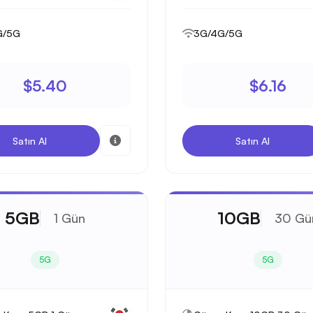
G/5G
3G/4G/5G
$5.40
$6.16
Satın Al
Satın Al
5GB
10GB
1 Gün
30 Gü
5G
5G