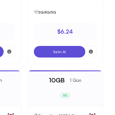
3G/4G/5G
$6.24
Satın Al
10GB
n
1 Gün
5G