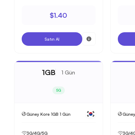
$1.40
Satın Al
1GB
1 Gün
5G
Güney Kore 1GB 1 Gün
Güney
3G/4G/5G
3G/4