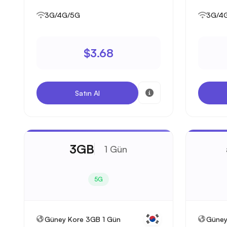
3G/4G/5G
3G/4
$3.68
Satın Al
3GB
1 Gün
5G
Güney Kore 3GB 1 Gün
Güney