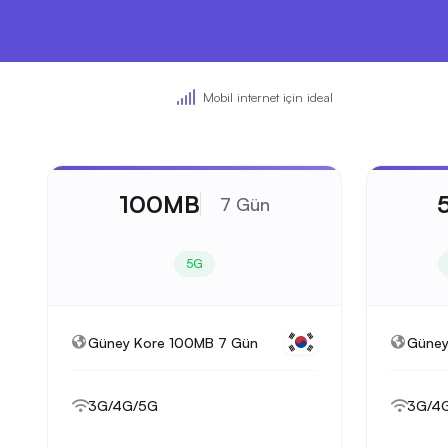
Mobil internet için ideal
100MB
7 Gün
5G
Güney Kore 100MB 7 Gün
Güney
3G/4G/5G
3G/4