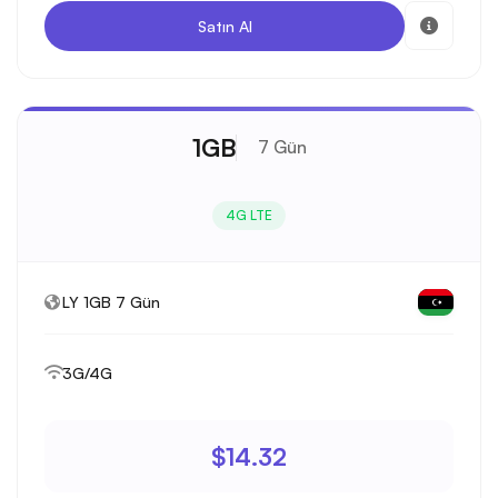
Satın Al
1GB
7 Gün
4G LTE
LY 1GB 7 Gün
3G/4G
$14.32