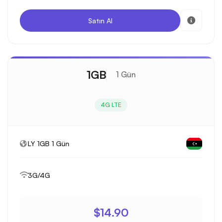
Satın Al
1GB
1 Gün
4G LTE
LY 1GB 1 Gün
3G/4G
$14.90