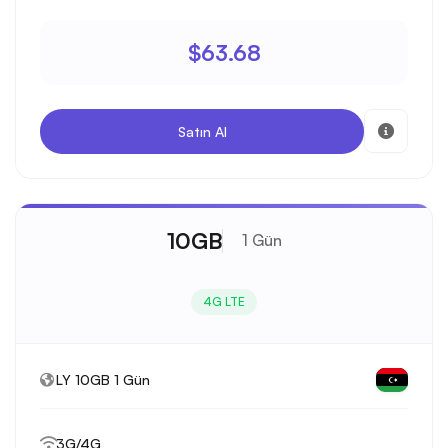
$63.68
Satın Al
10GB
1 Gün
4G LTE
LY 10GB 1 Gün
3G/4G