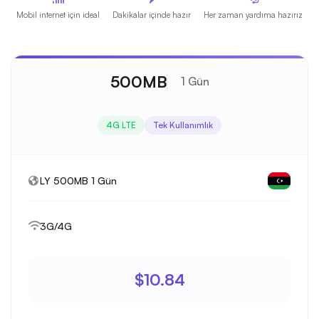
Mobil internet için ideal
Dakikalar içinde hazır
Her zaman yardıma hazırız
500MB
1 Gün
4G LTE
Tek Kullanımlık
LY 500MB 1 Gün
3G/4G
$10.84