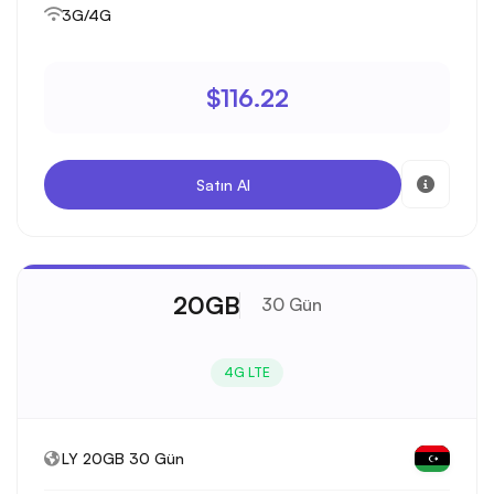
3G/4G
$116.22
Satın Al
20GB
30 Gün
4G LTE
LY 20GB 30 Gün