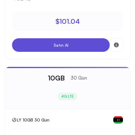
$101.04
Satın Al
10GB
30 Gün
4G LTE
LY 10GB 30 Gün