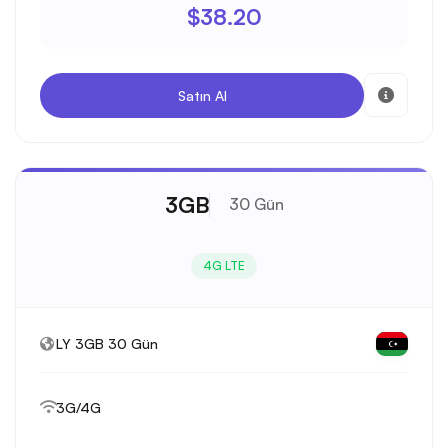
$38.20
Satın Al
3GB
30 Gün
4G LTE
LY 3GB 30 Gün
3G/4G