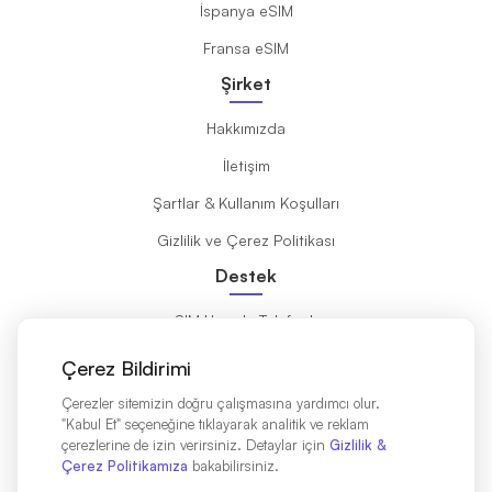
İspanya eSIM
Fransa eSIM
Şirket
Hakkımızda
İletişim
Şartlar & Kullanım Koşulları
Gizlilik ve Çerez Politikası
Destek
eSIM Uyumlu Telefonlar
eSIM Nedir?
Çerez Bildirimi
Kurulum Kılavuzu
Çerezler sitemizin doğru çalışmasına yardımcı olur.
"Kabul Et" seçeneğine tıklayarak analitik ve reklam
Destinasyonlar
çerezlerine de izin verirsiniz. Detaylar için
Gizlilik &
Çerez Politikamıza
bakabilirsiniz.
Affiliates Partners