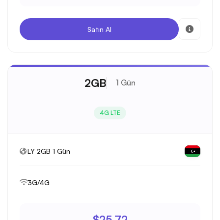
Satın Al
2GB
1 Gün
4G LTE
LY 2GB 1 Gün
3G/4G
$25.72