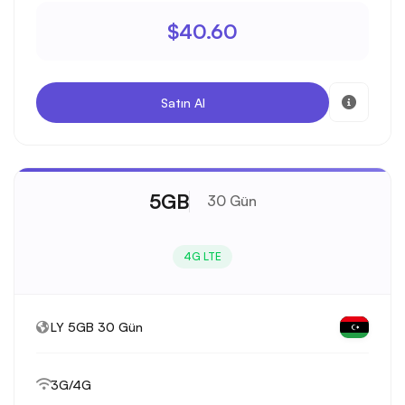
$40.60
Satın Al
5GB
30 Gün
4G LTE
LY 5GB 30 Gün
3G/4G