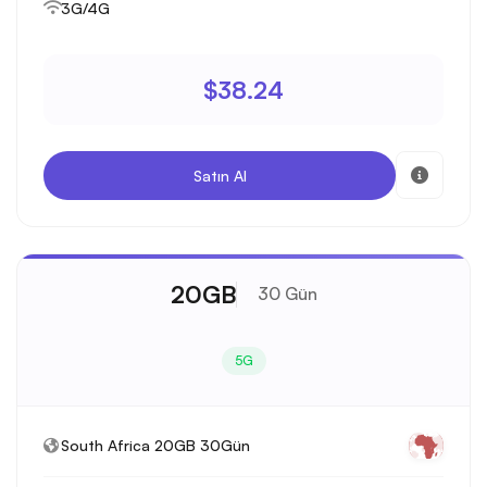
3G/4G
$38.24
Satın Al
20GB
30 Gün
5G
South Africa 20GB 30Gün