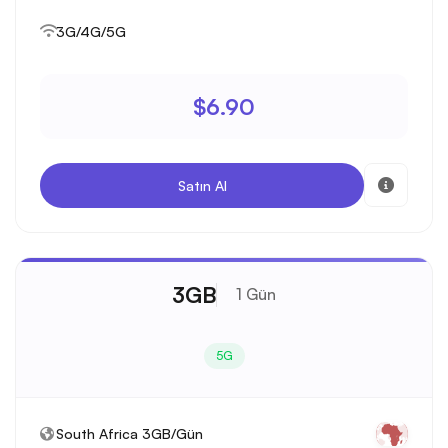
3G/4G/5G
$6.90
Satın Al
3GB
1 Gün
5G
South Africa 3GB/Gün