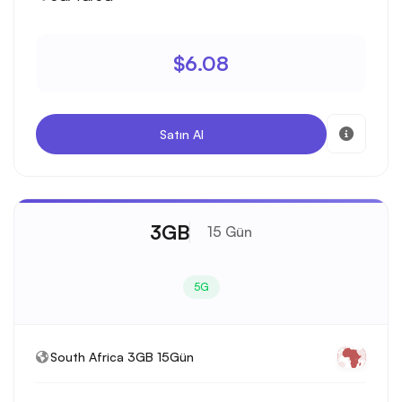
$6.08
Satın Al
3GB
15 Gün
5G
South Africa 3GB 15Gün