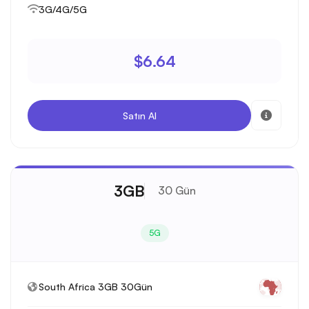
3G/4G/5G
$6.64
Satın Al
3GB
30 Gün
5G
South Africa 3GB 30Gün