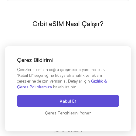
Orbit eSIM Nasıl Çalışır?
Çerez Bildirimi
Çerezler sitemizin doğru çalışmasına yardımcı olur.
"Kabul Et" seçeneğine tıklayarak analitik ve reklam
çerezlerine de izin verirsiniz. Detaylar için
Gizlilik &
Çerez Politikamıza
bakabilirsiniz.
Kabul Et
Çerez Tercihlerini Yönet
Destinasyonunuzu Seçin
Destinasyonunuzu seçin ve ihtiyaçlarınıza uygun eSIM
paketini bulun