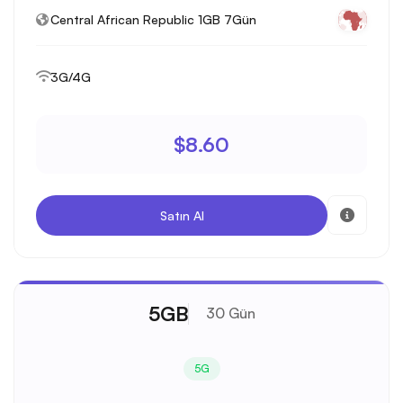
Central African Republic 1GB 7Gün
3G/4G
$8.60
Satın Al
5GB
30 Gün
5G