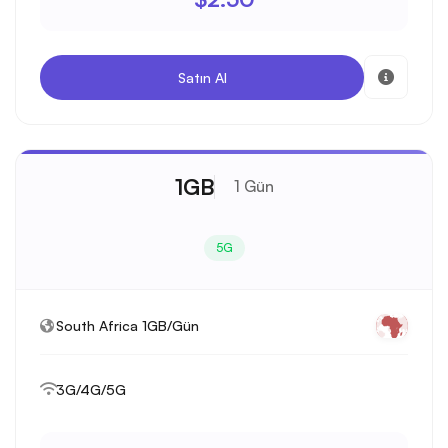
Satın Al
1GB
1 Gün
5G
South Africa 1GB/Gün
3G/4G/5G