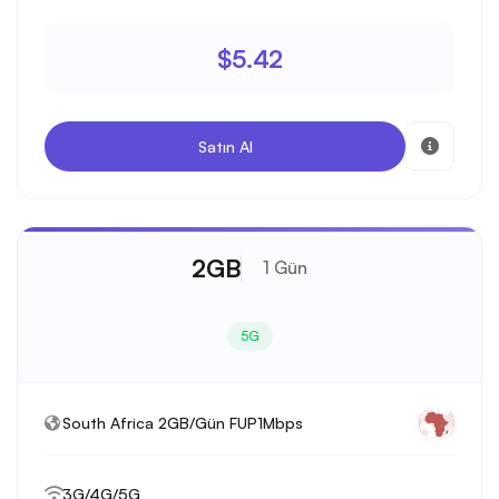
$5.42
Satın Al
2GB
1 Gün
5G
South Africa 2GB/Gün FUP1Mbps
3G/4G/5G