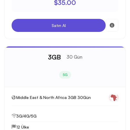
$35.00
Satın Al
3GB
30 Gün
5G
Middle East & North Africa 3GB 30Gün
3G/4G/5G
12 Ülke