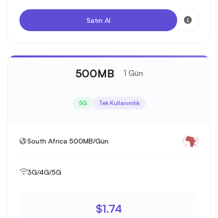
Satın Al
500MB
1 Gün
5G
Tek Kullanımlık
South Africa 500MB/Gün
3G/4G/5G
$1.74