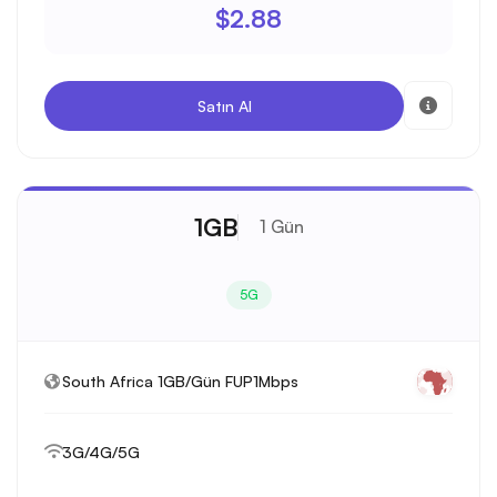
$2.88
Satın Al
1GB
1 Gün
5G
South Africa 1GB/Gün FUP1Mbps
3G/4G/5G