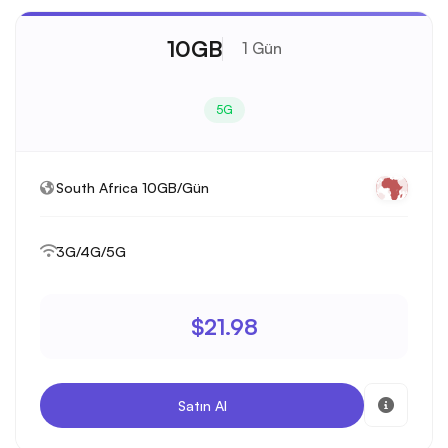
10GB
1 Gün
5G
South Africa 10GB/Gün
3G/4G/5G
$21.98
Satın Al