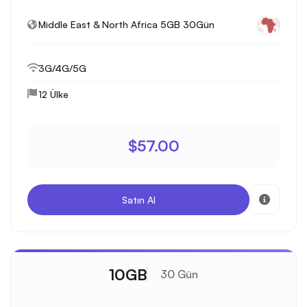
Middle East & North Africa 5GB 30Gün
3G/4G/5G
12 Ülke
$57.00
Satın Al
10GB
30 Gün