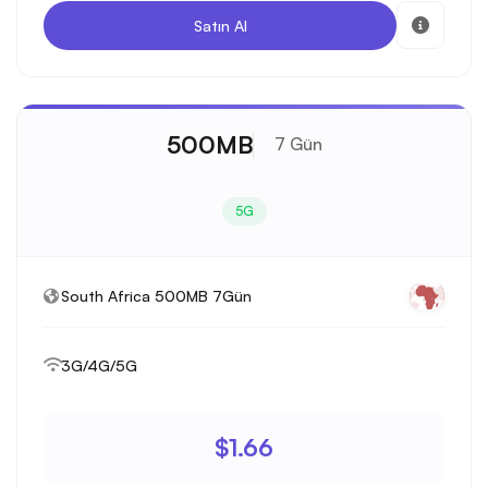
Satın Al
500MB
7 Gün
5G
South Africa 500MB 7Gün
3G/4G/5G
$1.66