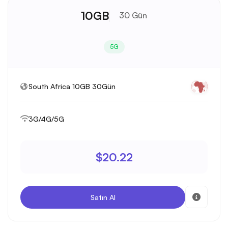
10GB
30 Gün
5G
South Africa 10GB 30Gün
3G/4G/5G
$20.22
Satın Al