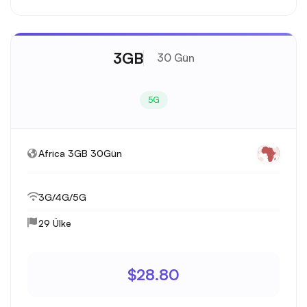
3GB
30 Gün
5G
Africa 3GB 30Gün
3G/4G/5G
29 Ülke
$28.80