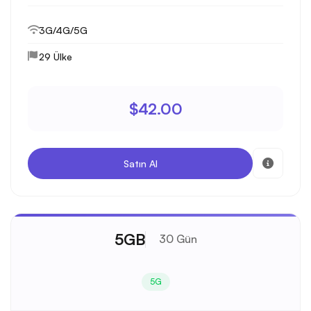
3G/4G/5G
29 Ülke
$42.00
Satın Al
5GB
30 Gün
5G