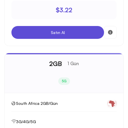
$3.22
Satın Al
2GB
1 Gün
5G
South Africa 2GB/Gün
3G/4G/5G