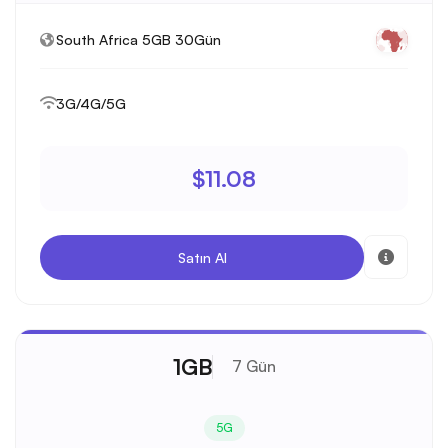
South Africa 5GB 30Gün
3G/4G/5G
$11.08
Satın Al
1GB
7 Gün
5G