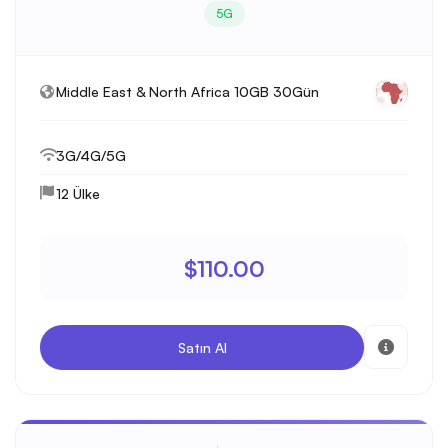
5G
Middle East & North Africa 10GB 30Gün
3G/4G/5G
12 Ülke
$110.00
Satın Al