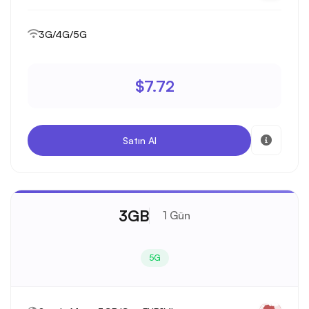
3G/4G/5G
$7.72
Satın Al
3GB
1 Gün
5G