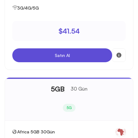
3G/4G/5G
$41.54
Satın Al
5GB
30 Gün
5G
Africa 5GB 30Gün