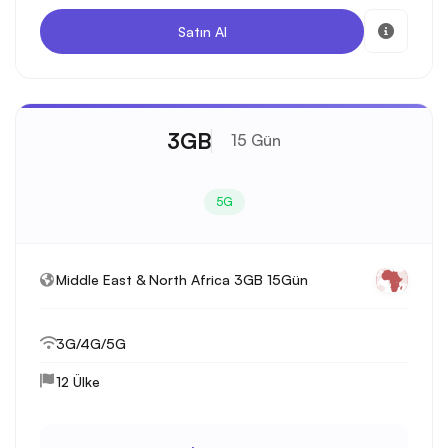
Satın Al
3GB
15 Gün
5G
Middle East & North Africa 3GB 15Gün
3G/4G/5G
12 Ülke