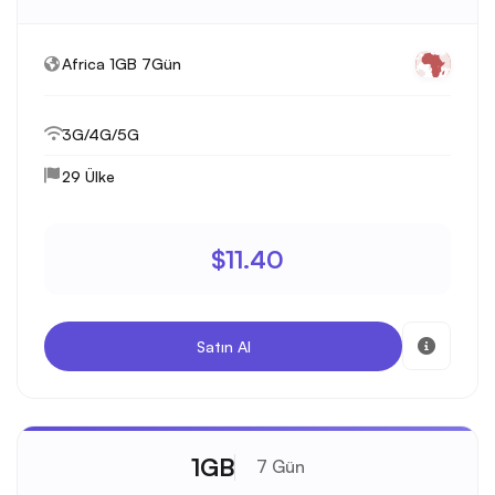
Africa 1GB 7Gün
3G/4G/5G
29 Ülke
$11.40
Satın Al
1GB
7 Gün