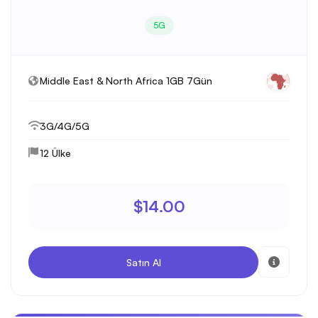
5G
Middle East & North Africa 1GB 7Gün
3G/4G/5G
12 Ülke
$14.00
Satın Al