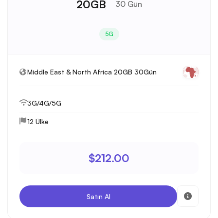
20GB
30 Gün
5G
Middle East & North Africa 20GB 30Gün
3G/4G/5G
12 Ülke
$212.00
Satın Al