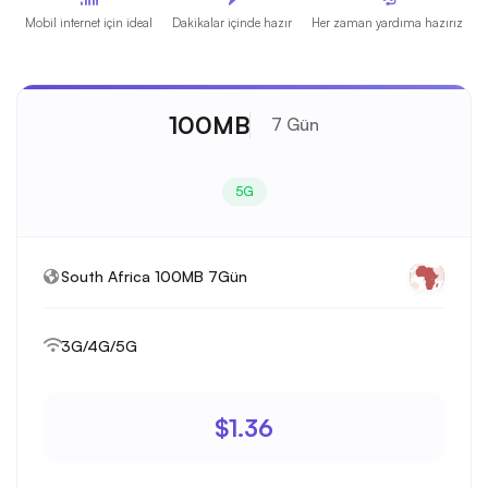
Mobil internet için ideal
Dakikalar içinde hazır
Her zaman yardıma hazırız
100MB
7 Gün
5G
South Africa 100MB 7Gün
3G/4G/5G
$1.36