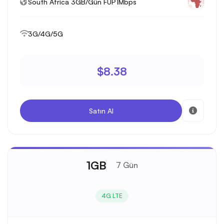
South Africa 3GB/Gün FUP1Mbps
3G/4G/5G
$8.38
Satın Al
1GB
7 Gün
4G LTE