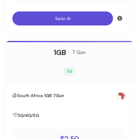
Satın Al
1GB
7 Gün
5G
South Africa 1GB 7Gün
3G/4G/5G
$2.50