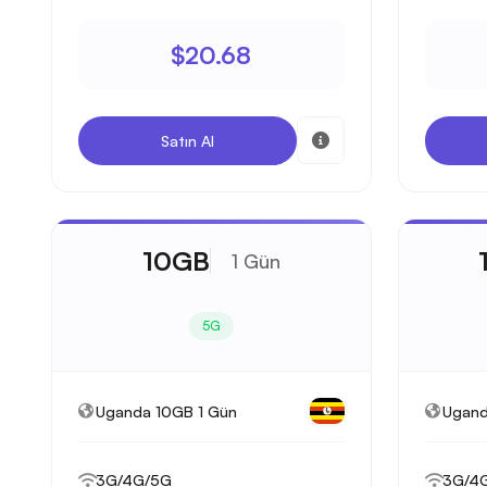
$20.68
Satın Al
10GB
1 Gün
5G
Uganda 10GB 1 Gün
Ugand
3G/4G/5G
3G/4