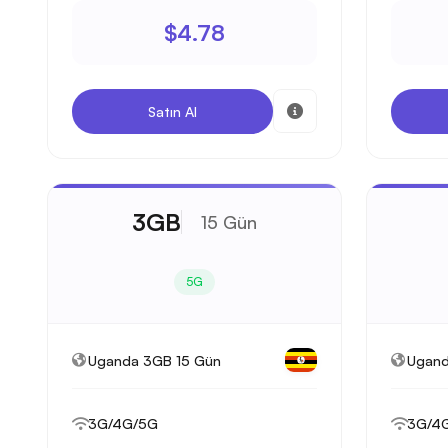
$4.78
Satın Al
3GB
15 Gün
5G
Uganda 3GB 15 Gün
Ugand
3G/4G/5G
3G/4