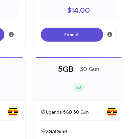
$14.00
Satın Al
5GB
30 Gün
5G
Uganda 5GB 30 Gün
3G/4G/5G