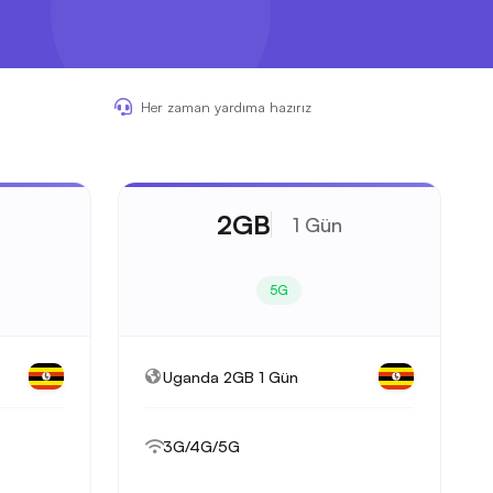
Her zaman yardıma hazırız
2GB
1 Gün
5G
Uganda 2GB 1 Gün
3G/4G/5G