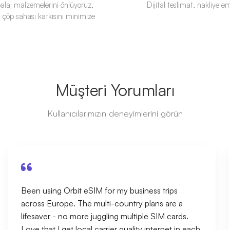
mbalaj malzemelerini önlüyoruz,
Dijital teslimat, nakliye e
 çöp sahası katkısını minimize
Müşteri Yorumları
Kullanıcılarımızın deneyimlerini görün
Been using Orbit eSIM for my business trips
across Europe. The multi-country plans are a
lifesaver - no more juggling multiple SIM cards.
Love that I get local carrier quality internet in each