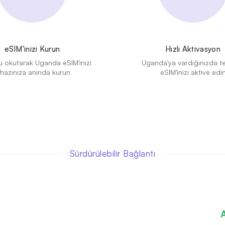
eSIM'inizi Kurun
Hızlı Aktivasyon
 okutarak Uganda eSIM'inizi
Uganda'ya vardığınızda te
ihazınıza anında kurun
eSIM'inizi aktive edi
Sürdürülebilir Bağlantı
A