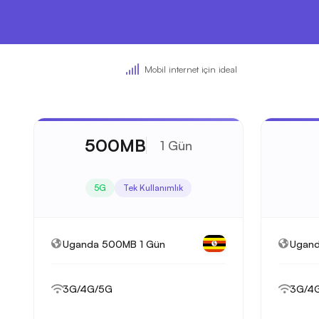
Mobil internet için ideal
500MB
1 Gün
5G
Tek Kullanımlık
Uganda 500MB 1 Gün
Ugand
3G/4G/5G
3G/4