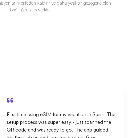
misyonlarını ortadan kaldırır ve daha yeşil bir gezegene olan
bağlılığımızı destekler
First time using eSIM for my vacation in Spain. The
setup process was super easy - just scanned the
QR code and was ready to go. The app guided
me through everything step by step. Great