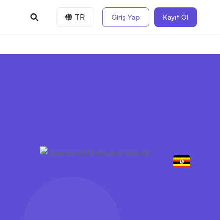
TR
Giriş Yap
Kayıt Ol