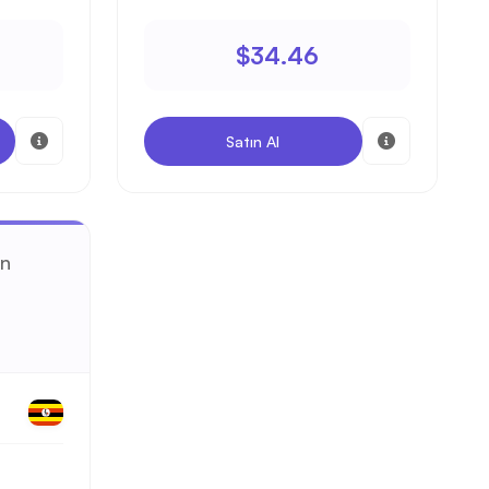
$34.46
Satın Al
n