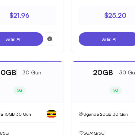
$21.96
$25.20
Satın Al
Satın Al
10GB
20GB
30 Gün
30 Gü
5G
5G
a 10GB 30 Gün
Uganda 20GB 30 Gün
G/5G
3G/4G/5G