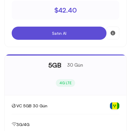
$42.40
Satın Al
5GB
30 Gün
4G LTE
VC 5GB 30 Gün
3G/4G