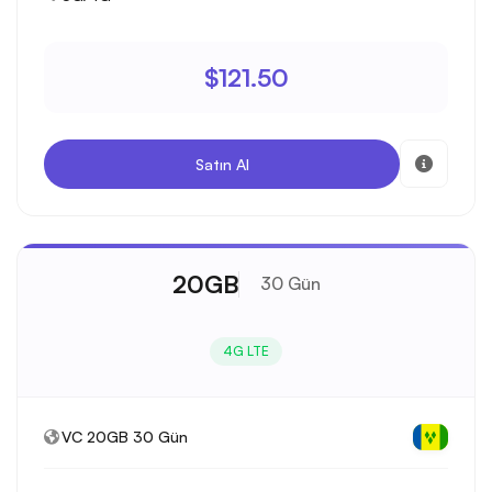
$121.50
Satın Al
20GB
30 Gün
4G LTE
VC 20GB 30 Gün