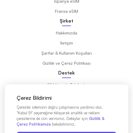
İspanya eSIM
Fransa eSIM
Şirket
Hakkımızda
İletişim
Şartlar & Kullanım Koşulları
Gizlilik ve Çerez Politikası
Destek
eSIM Uyumlu Telefonlar
eSIM Nedir?
Çerez Bildirimi
Kurulum Kılavuzu
Çerezler sitemizin doğru çalışmasına yardımcı olur.
"Kabul Et" seçeneğine tıklayarak analitik ve reklam
Destinasyonlar
çerezlerine de izin verirsiniz. Detaylar için
Gizlilik &
Çerez Politikamıza
bakabilirsiniz.
Affiliates Partners