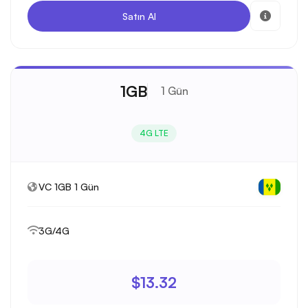
Satın Al
1GB
1 Gün
4G LTE
VC 1GB 1 Gün
3G/4G
$13.32