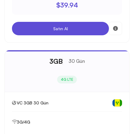
$39.94
Satın Al
3GB
30 Gün
4G LTE
VC 3GB 30 Gün
3G/4G