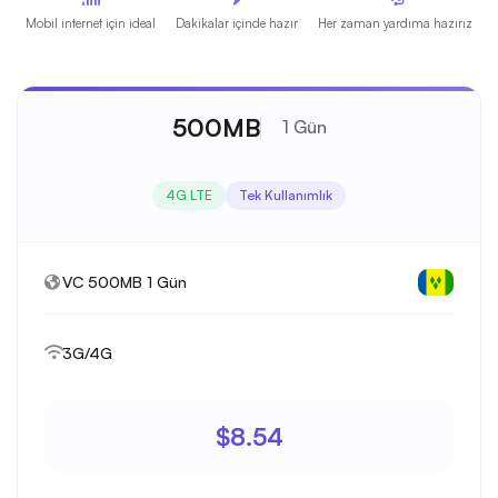
Mobil internet için ideal
Dakikalar içinde hazır
Her zaman yardıma hazırız
500MB
1 Gün
4G LTE
Tek Kullanımlık
VC 500MB 1 Gün
3G/4G
$8.54