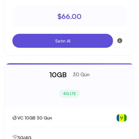
$66.00
Satın Al
10GB
30 Gün
4G LTE
VC 10GB 30 Gün
3G/4G