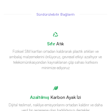
Sürdürülebilir Bağlantı
Sıfır
Atık
Fiziksel SIM kartları ortadan kaldırarak plastik atıkları ve
ambalaj malzemelerini önlüyoruz, çevresel etkiyi azaltıyor ve
telekomünikasyondan kaynaklanan çöp sahası katkısını
minimize ediyoruz
Azaltılmış
Karbon Ayak İzi
Dijital teslimat, nakliye emisyonlarını ortadan kaldırır ve daha
yeşil bir gezegene olan bağlılığımızı destekler