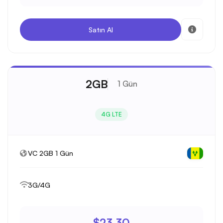
Satın Al
2GB
1 Gün
4G LTE
VC 2GB 1 Gün
3G/4G
$23.30